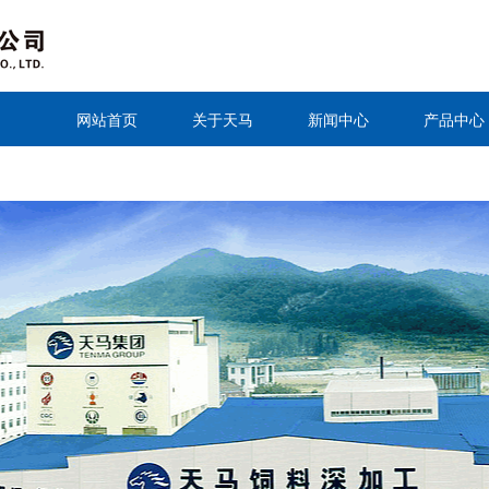
网站首页
关于天马
新闻中心
产品中心