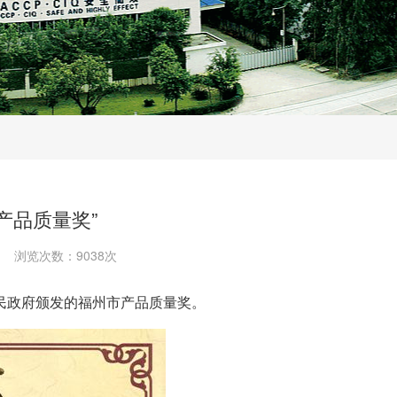
产品质量奖”
浏览次数：9038次
民政府颁发的福州市产品质量奖。