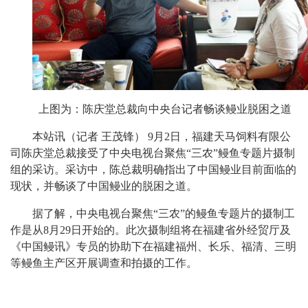
上图为：陈庆堂总裁向中央台记者畅谈鳗业脱困之道
本站讯（记者
王茂锋）
9
月
2
日，福建天马饲料有限公
司陈庆堂总裁接受了中央电视台聚焦“三农”鳗鱼专题片摄制
组的采访。采访中，陈总裁明确指出了中国鳗业目前面临的
现状，并畅谈了中国鳗业的脱困之道。
据了解，中央电视台聚焦“三农”的鳗鱼专题片的摄制工
作是从
8
月
29
日开始的。此次摄制组将在福建省外经贸厅及
《中国鳗讯》专员的协助下在福建福州、长乐、福清、三明
等鳗鱼主产区开展调查和拍摄的工作。