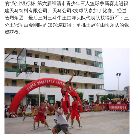
的“兴业银行杯”第六届福清市青少年三人篮球争霸赛走进福
建天马饲料有限公司。天马公司
8
支球队参加了比赛。经过
激烈角逐，最后三对三斗牛王由洋头队代表队获得冠军；三
分王冠军由金刚队的郑兴涛获得；单挑王冠军由快乐队的张
威获得。