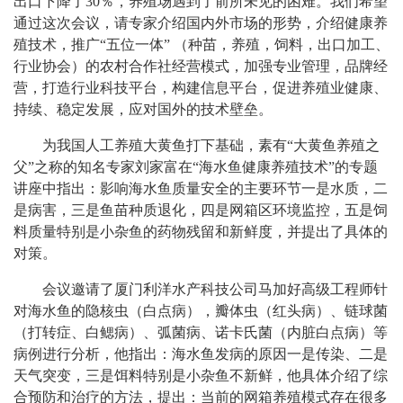
出口下降了
30
％，养殖场遇到了前所未见的困难。我们希望
通过这次会议，请专家介绍国内外市场的形势，介绍健康养
殖技术，推广“五位一体”
（种苗，养殖，饲料，出口加工、
行业协会）的农村合作社经营模式，加强专业管理，品牌经
营，打造行业科技平台，构建信息平台，促进养殖业健康、
持续、稳定发展，应对国外的技术壁垒。
为我国人工养殖大黄鱼打下基础，素有“大黄鱼养殖之
父”之称的知名专家刘家富在“海水鱼健康养殖技术”的专题
讲座中指出：影响海水鱼质量安全的主要环节一是水质，二
是病害，三是鱼苗种质退化，四是网箱区环境监控，五是饲
料质量特别是小杂鱼的药物残留和新鲜度，并提出了具体的
对策。
会议邀请了厦门利洋水产科技公司马加好高级工程师针
对海水鱼的隐核虫（白点病），瓣体虫（红头病）、链球菌
（打转症、白鳃病）、弧菌病、诺卡氏菌（内脏白点病）等
病例进行分析，他指出：海水鱼发病的原因一是传染、二是
天气突变，三是饵料特别是小杂鱼不新鲜，他具体介绍了综
合预防和治疗的方法，提出：当前的网箱养殖模式存在很多