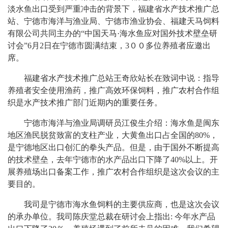
淡水鱼出口受到严重冲击的背景下，福建省水产技术推广总
站、宁德市海洋与渔业局、宁德市渔业协会、福建天马饲料
有限公司共同主办的“中国天马·海水鱼应对国外技术壁垒研
讨会”
6
月
2
日在宁德市圆满结束，
3
００多位养殖者应邀出
席。
福建省水产技术推广总站王奇欣站长在致词中说：指导
养殖者安全使用渔药，推广高效环保饲料，推广农村合作组
织是水产技术推广部门近期内的重要任务。
宁德市海洋与渔业局调研员江俊生介绍：海水鱼是闽东
地区渔民脱贫致富的支柱产业，大黄鱼出口占全国的
80%
，
是宁德地区出口创汇的拳头产品。但是，由于国外不断提高
的技术壁垒，去年宁德市的水产品出口下降了
40%
以上。开
展养殖场出口备案工作，推广农村合作组织是这次会议的主
要目的。
我司是宁德市海水鱼饲料的主要供应商，也是这次会议
的承办单位。我司陈庆堂总裁在研讨会上指出
:
今年水产品