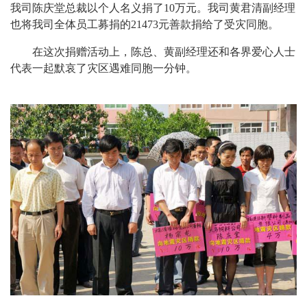
我司陈庆堂总裁以个人名义捐了
10
万元。我司黄君清副经理
也将我司全体员工募捐的
21473
元善款捐给了受灾同胞。
在这次捐赠活动上，陈总、黄副经理还和各界爱心人士
代表一起默哀了灾区遇难同胞一分钟。