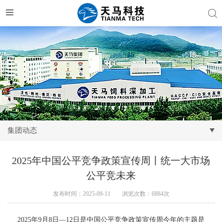
集团动态
2025年中国公平竞争政策宣传周丨统一大市场
公平竞未来
发布时间：2025-09-11
浏览次数：6884次
2025年9月8日—12日是中国公平竞争政策宣传周今年的主题是