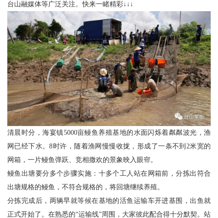
台山融媒体等广泛关注。快来一睹精彩↓↓↓
清晨时分，海宴镇5000亩鳗鱼养殖基地的水面闪烁着粼粼波光，渔
网已经下水。8时许，随着渔网慢慢收拢，形成了一条不到2米宽的
网箱，一片鳗鱼弹跃、竞相撒欢的景象映入眼帘。
鳗鱼出塘要分多个步骤实施：十多个工人站在网箱前，分拣出符合
出塘规格的鳗鱼，不符合规格的，将回塘继续养殖。
分拣完成后，两辆早就等候在基地的活鱼运输车开进基围，出鱼就
正式开始了。在熟悉的“运输线”周围，大家彼此配合得十分默契。站