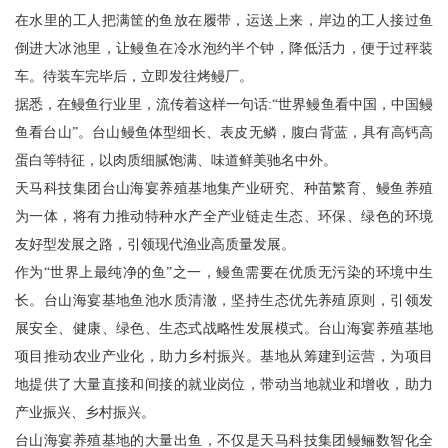
在水里的工人把满筐的鱼放在履带，运送上来，岸边的工人接过鱼
倒进大冰池里，让鳗鱼在冷水泡约半个钟，降低活力，便于过秤装
车。待装车完毕后，立即发往烤鳗厂。
据悉，在鳗鱼行业里，流传着这样一句话:“世界鳗鱼看中国，中国鳗
鱼看台山”。台山鳗鱼体型细长、表皮无鳞，腹白背蓝，具有高钙高
蛋白等特征，以肉质细腻饱满、味道鲜美驰名中外。
天马科技集团台山海宴养殖基地集产业研究、种苗繁育、鳗鱼养殖
为一体，将有力推动特种水产全产业链走生态、环保、绿色的环境
友好型发展之路，引领现代渔业高质量发展。
作为“世界上最纯净的鱼”之一，鳗鱼需要在优质无污染的环境中生
长。台山海宴基地鱼池水质清澈，坚持生态优先养殖原则，引领发
展安全、健康、绿色、生态式战略性发展模式。台山海宴养殖基地
项目推动农业产业化，助力乡村振兴。基地从筹建到运营，为项目
地提供了大量直接和间接的就业岗位，带动当地就业和增收，助力
产业振兴、乡村振兴。
台山海宴养殖基地的大量出鱼，不仅是天马科技集团鳗鲡数智化全