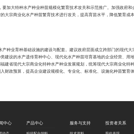
要加大特种水产种业种苗规模化繁育技术攻关和示范推广。加强政府和企
需的大宗商业化水产种苗繁育技术进行攻关，提高育苗水平，降低繁育成本
产种业育种基础设施的建设与配套。建议政府层面成立跨部门的现代大宗
种类建设的水产遗传育种中心、现代化水产种苗培育基地的企业经营、用
制福建省现代大宗商业化特种水产种业发展规划，统筹现代大宗商业化特
列入财政预算，提高企业建设规模化、专业化、标准化、设施化种苗繁育
闻中心
产品中心
服务与支持
投资者关系
团动态
粉状配合饲料
技术资料
股价表现