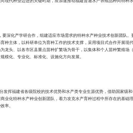
业向现代种业迈进的关键时期，应加速推动福建普通水产养殖品种向特种
要深化产学研合作，组建适应市场需求的特种水产种业技术创新团队。要
为育种主体，以科研单位为育种工作的技术支撑，采用项目式合作开展现
场为龙头、以各市区县重点苗种扩繁场为骨干，以集体和个人苗种繁殖场
着规模化、专业化、标准化、设施化方向发展。
发挥福建省各级院校的技术优势和水产类专业生源优势，借助国家级和
宗商业化特种水产种业创新团队，着力攻克水产育种过程中所存在的基础
种效率。