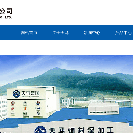
网站首页
关于天马
新闻中心
产品中心