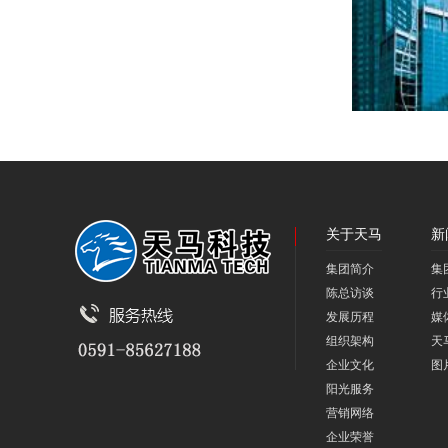
关于天马
新
集团简介
集
陈总访谈
行
发展历程
媒
组织架构
天
企业文化
图
阳光服务
营销网络
企业荣誉