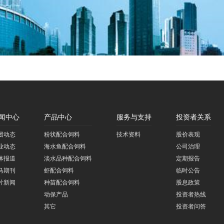
闻中心
产品中心
服务与支持
投资者关系
团动态
粉状配合饲料
技术资料
股价表现
业动态
海水鱼配合饲料
公司治理
体报道
淡水品种配合饲料
定期报告
马期刊
虾配合饲料
临时公告
片新闻
种苗配合饲料
股息政策
动保产品
投资者热线
其它
投资者问答