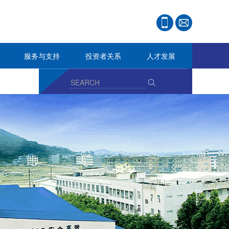
服务与支持
投资者关系
人才发展