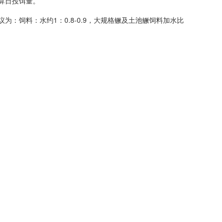
算日投饵量。
：饲料：水约1：0.8-0.9，大规格鳜及土池鳜饲料加水比