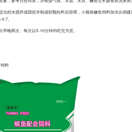
鱼数量，参考日投饵表，并根据气候、水温、水质、鳜鱼生长摄食状况来推
适当的水搅拌成团状并制成软颗粒料后投喂，小规格鳜鱼饲料加水比例建议为
-0.7。
分早晚两次，每次以5-10分钟内吃完为宜。
合饲料