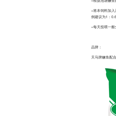
«根据池塘鳜
«将本饲料加入
例建议为1：0.6
«每天投喂一般
品牌：
天马牌鳜鱼配