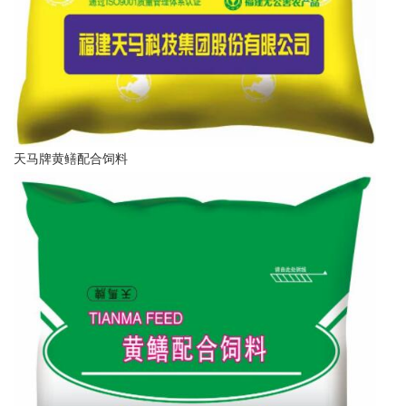
天马牌黄鳝配合饲料