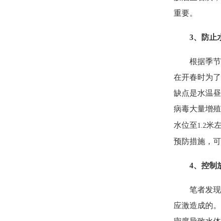
重要。
3
、防止
根据季节
在开春时为了
缺点是水温昼
病毒大量增殖
水位至
米
1.2
预防措施，可
4
、控制
笔者发现
应激造成的。