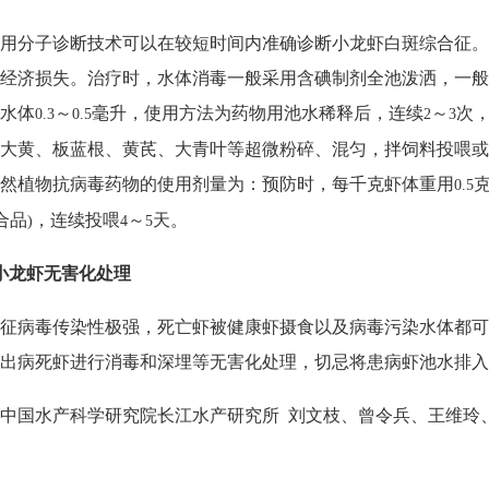
用分子诊断技术可以在较短时间内准确诊断小龙虾白斑综合征。
经济损失。治疗时，水体消毒一般采用含碘制剂全池泼洒，一般
水体
～
毫升，使用方法为药物用池水稀释后，连续
～
次
0.3
0.5
2
3
大黄、板蓝根、黄芪、大青叶等超微粉碎、混匀，拌饲料投喂或
然植物抗病毒药物的使用剂量为：预防时，每千克虾体重用
0.5
合品
，连续投喂
～
天。
)
4
5
小龙虾无害化处理
征病毒传染性极强，死亡虾被健康虾摄食以及病毒污染水体都可
出病死虾进行消毒和深埋等无害化处理，切忌将患病虾池水排入
中国水产科学研究院长江水产研究所
刘文枝、曾令兵、王维玲