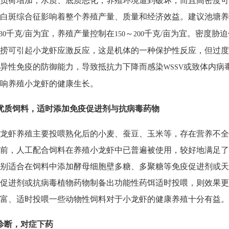
负荷增加，水质、底质恶化，养殖环境遭到破坏，而且高密度可
白斑综合征影响着整个养殖产量、质量和经济效益。建议池塘养
千克
亩为宜，养殖产量控制在
～
千克
亩为宜。密度胁迫
30
/
150
200
/
捞可引起小龙虾应激反应，这是机体的一种保护性反应，但过度
异性免疫的防御能力，导致抵抗力下降而感染
或致体内病
WSSV
响养殖小龙虾的健康生长。
优质饲料，适时添加免疫促进剂与抗病毒药物
龙虾养殖主要投喂熟化后的小麦、蚕豆、玉米等，存在营养不全
前，人工配合饲料在养殖小龙虾中已普遍被使用，较好地满足了
别适合在饲料中添加酵母细胞壁多糖、多聚糖等免疫促进剂或天
促进剂或抗病毒植物药物制备出功能性药饵适时投喂，则效果更
富、适时投喂一些动物性饲料对于小龙虾的健康养殖十分有益。
诊断，对症下药