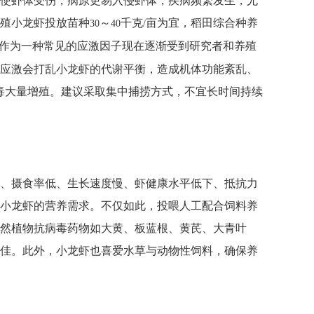
使虾体受伤，病原更易入侵虾体，疾病频繁发生，尤
殖小龙虾投放苗种
～
千克
亩为宜，稻田综合种养
30
40
/
作为一种常见的应激因子现在逐渐受到研究者和养殖
应激会打乱小龙虾的代谢平衡，造成机体功能紊乱、
毒大量增殖。建议采取集中捕捞方式，不宜长时间持续
、摄食率低、生长速度慢、虾健康水平低下、抵抗力
小龙虾的营养需求。不仅如此，投喂人工配合饲料养
然植物抗病毒药物如大黄、板蓝根、黄芪、大青叶
佳。此外，小龙虾也喜爱水草与动物性饲料，确保养