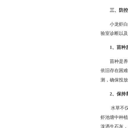
三、防控
小龙虾白
验室诊断以及
1
、苗种
苗种是养
依旧存在困难
测，确保投放
2
、保持
水草不
虾池塘中种植
泼洒生石灰，