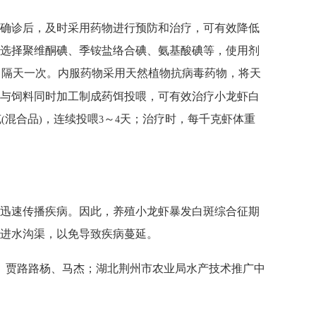
确诊后，及时采用药物进行预防和治疗，可有效降低
选择聚维酮碘、季铵盐络合碘、氨基酸碘等，使用剂
，隔天一次。内服药物采用天然植物抗病毒药物，将天
与饲料同时加工制成药饵投喂，可有效治疗小龙虾白
克
混合品
，连续投喂
～
天；治疗时，每千克虾体重
(
)
3
4
迅速传播疾病。因此，养殖小龙虾暴发白斑综合征期
进水沟渠，以免导致疾病蔓延。
、贾路路杨、马杰；湖北荆州市农业局水产技术推广中