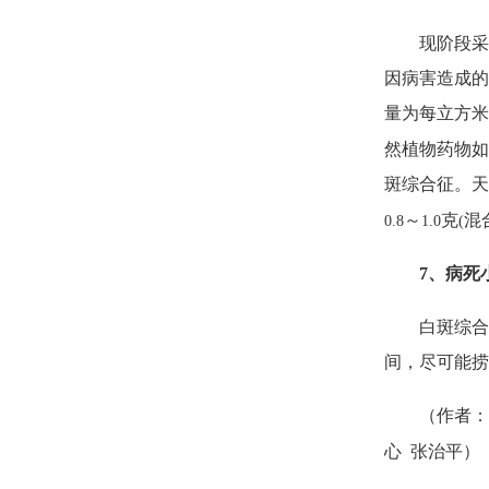
现阶段采
因病害造成的
量为每立方米
然植物药物如
斑综合征。天
～
克
混
0.8
1.0
(
7
、病死
白斑综合
间，尽可能捞
（作者：
心
张治平）