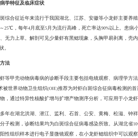
病学特征及临床症状
斑综合征近年来流行于我国湖北、江苏、安徽等小龙虾主要养殖
～
℃，每年
月底至
月为流行高峰，死亡率达
以上。患病
25
4
5
90%
、无力上草。解剖可见少量虾有黑鳃现象，头胸甲易剥离，壳内
症状。
方法
虾等甲壳动物病毒病的诊断手段主要包括电镜观察、病理学方法
术被世界动物卫生组织
推荐为对虾白斑综合征病毒检测的首
(OIE)
物，通过特异性核酸扩增与扩增产物测序分析，可应用于小龙虾
多年在湖北洪湖、潜江、监利、石首、公安、黄梅、松滋、钟祥
分子检测，诊断结果均为白斑综合征病毒感染所致。从湖北省
10
阳性组织样本进行电子显微镜观察，在小龙虾鳃组织中可以观察