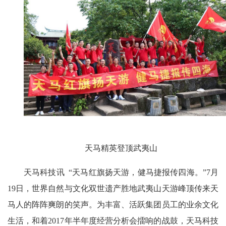
天马精英登顶武夷山
天马科技讯
“天马红旗扬天游，健马捷报传四海。”
7
月
19
日，世界自然与文化双世遗产胜地武夷山天游峰顶传来天
马人的阵阵爽朗的笑声。为丰富、活跃集团员工的业余文化
生活，和着2017年半年度经营分析会擂响的战鼓，天马科技