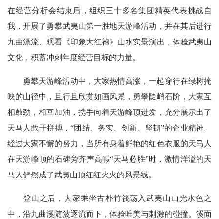
在经营分析会结束后，组织三十多名集团精英代表挑战自
我，开展了勇攀武夷山第一胜地天游峰活动，并在其后进行
九曲漂流、观看《印象大红袍》山水实景演出，体验武夷山
文化，积蓄冲刺年度经营目标的力量。
勇攀天游峰活动中，大家热情高涨，一起穿行在绿树掩
映的山径中，且行且欣赏如画风景，勇攀陡峭石阶，大家互
相鼓劲，相互加油，携手向着天游峰顶进发，充分展示出了
天马人敢于拼搏，“团结、务实、创新、坚韧”的企业精神。
经过大家不懈的努力，当所有身着鲜艳的红色衣服的天马人
在天游峰顶的石碑旁齐声高喊“天马必胜”时，激情洋溢的天
马人俨然成了武夷山顶红红火火的风景线。
登山之后，大家乘坐古朴竹筏荡入武夷山山光水色之
中，沿九曲溪随波逐流而下，体验唯美与刺激的碰撞。溪面