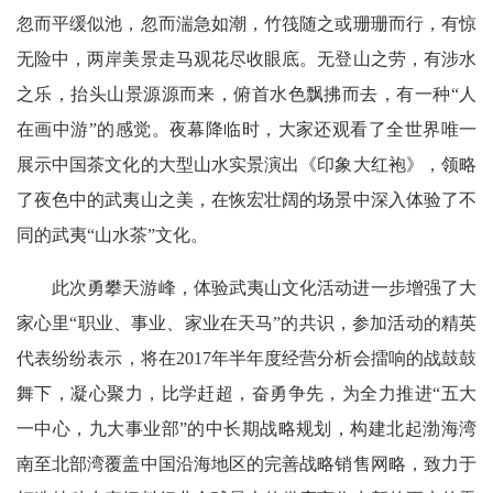
忽而平缓似池，忽而湍急如潮，竹筏随之或珊珊而行，有惊
无险中，两岸美景走马观花尽收眼底。无登山之劳，有涉水
之乐，抬头山景源源而来，俯首水色飘拂而去，有一种“人
在画中游”的感觉。
夜幕降临时，大家还观看了全世界唯一
展示中国茶文化的大型山水实景演出《印象大红袍》，领略
了夜色中的武夷山之美，在恢宏壮阔的场景中深入体验了不
同的武夷“山水茶”文化。
此次勇攀天游峰，体验武夷山文化活动进一步增强了大
家心里“职业、事业、家业在天马”的共识，参加活动的精英
代表纷纷表示，将在2017年半年度经营分析会擂响的战鼓鼓
舞下，凝心聚力，比学赶超，奋勇争先，为全力推进“五大
一中心，九大事业部”的中长期战略规划，构建北起渤海湾
南至北部湾覆盖中国沿海地区的完善战略销售网略，致力于