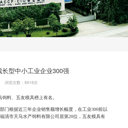
长型中小工业企业300强
浏览次数：8918次
马饲料、五友模具榜上有名。
部门根据近三年企业销售额增长幅度，在工业
300
前以
福清市天马水产饲料有限公司居第
20
位，五友模具有