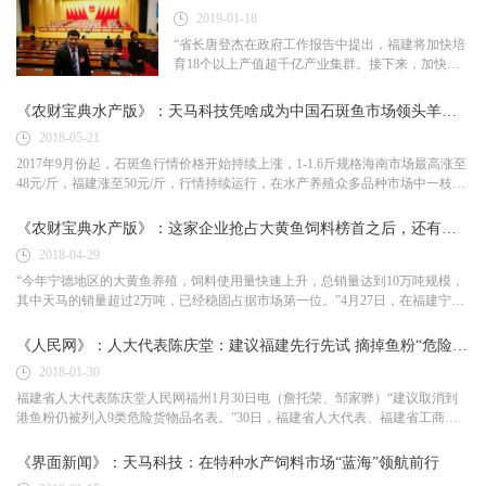
为福建人大代表将继续履行职责、行使权力、参与
2019-01-18
建言献策，将针对制定更具前瞻性的打造福建省特
种水产种业强省、打造现代渔业全产业链“三产融
“省长唐登杰在政府工作报告中提出，福建将加快培
合”示范园区、水产养殖尾水排放地方标准、豆粕期
育18个以上产值超千亿产业集群。接下来，加快推
货交割仓库、从严禁止在我省海域内使用冰鲜小杂
进福建水产千亿产业链建设的进程会越来越振奋人
鱼养殖大黄鱼等海水鱼的管理等方面提出合理提案
心。”福建省十三届人大二次会议上，福建省人大代
《农财宝典水产版》：天马科技凭啥成为中国石斑鱼市场领头羊？2018上半年先拔得头筹，全年将破万吨！
与建议。
表陈庆堂提了《加强水产饲料行业引导 促进产业良
2018-05-21
性发展》的建议，其中涉及产业升级和生态环境保
护的理念引起不少关注。
2017年9月份起，石斑鱼行情价格开始持续上涨，1-1.6斤规格海南市场最高涨至
48元/斤，福建涨至50元/斤，行情持续运行，在水产养殖众多品种市场中一枝独
秀。如此利好的饲料推广条件下，2018年天马科技能否以优异品质引...
《农财宝典水产版》：这家企业抢占大黄鱼饲料榜首之后，还有更大的志向！
2018-04-29
“今年宁德地区的大黄鱼养殖，饲料使用量快速上升，总销量达到10万吨规模，
其中天马的销量超过2万吨，已经稳固占据市场第一位。”4月27日，在福建宁
德，2018大黄鱼产业发展论坛上，福建天马科技集团（以下简称“天马...
《人民网》：人大代表陈庆堂：建议福建先行先试 摘掉鱼粉“危险品”帽子
2018-01-30
福建省人大代表陈庆堂人民网福州1月30日电（詹托荣、邹家骅）“建议取消到
港鱼粉仍被列入9类危险货物品名表。”30日，福建省人大代表、福建省工商联
（总商会）副会长陈庆堂接受记者采访时表示，福建是一...
《界面新闻》：天马科技：在特种水产饲料市场“蓝海”领航前行