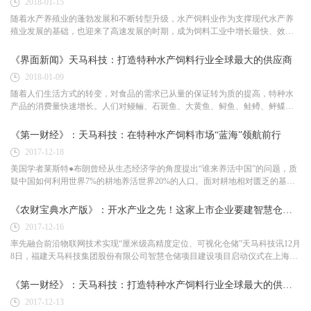
2018-01-15
随着水产养殖业的蓬勃发展和不断转型升级，水产饲料业作为支撑现代水产养
殖业发展的基础，也迎来了高速发展的时期，成为饲料工业中增长最快、效益
最好、潜力最大的阳光产业。而近年来，人们生活水平日益提高，对营养...
《界面新闻》天马科技：打造特种水产饲料行业全球最大的供应商
2018-01-09
随着人们生活方式的转变，对食品的需求已从量的保证转为质的提高，特种水
产品的消费量快速增长。人们对鳗鲡、石斑鱼、大黄鱼、鲟鱼、鲑鳟、鲆鲽
鳎、鲍、海参、龟、鳖等特种水产品的消费需求将呈现不断上升的趋势。这...
《第一财经》：天马科技：在特种水产饲料市场“蓝海”领航前行
2017-12-18
美国学者莱斯特●布朗曾经从生态经济学的角度提出“谁来养活中国”的问题，质
疑中国如何利用世界7%的耕地养活世界20%的人口。面对耕地相对匮乏的基本
国情，转向水域索取食物，发展渔业生产尤其是水产养殖业对于国计...
《农财宝典水产版》：开水产业之先！这家上市企业要建智慧仓储卖饲料！
2017-12-16
率先融合前沿物联网技术实现“厘米级高精度定位、可视化仓储”天马科技讯12月
8日，福建天马科技集团股份有限公司智慧仓储项目建设项目启动仪式在上海中
国科学院上海微系统与信息技术研究所举行。全国饲料工业...
《第一财经》：天马科技：打造特种水产饲料行业全球最大的供应商
2017-12-13