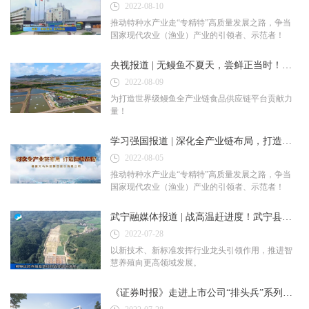
2022-08-10
推动特种水产业走“专精特”高质量发展之路，争当
国家现代农业（渔业）产业的引领者、示范者！
央视报道 | 无鳗鱼不夏天，尝鲜正当时！烤鳗产销旺季来临，天马科技集团养殖基地高品质鳗鱼大量出池引发广泛关注
2022-08-09
为打造世界级鳗鱼全产业链食品供应链平台贡献力
量！
学习强国报道 | 深化全产业链布局，打造国鳗品牌——福建天马科技集团股份有限公司
2022-08-05
推动特种水产业走“专精特”高质量发展之路，争当
国家现代农业（渔业）产业的引领者、示范者！
武宁融媒体报道 | 战高温赶进度！武宁县鳗鲡试验养殖基地项目有序推进引发广泛关注
2022-07-28
以新技术、新标准发挥行业龙头引领作用，推进智
慧养殖向更高领域发展。
《证券时报》走进上市公司“排头兵”系列专版报道 | “一条鳗鱼”拉动全产业链 天马科技打造“中国鳗谷”