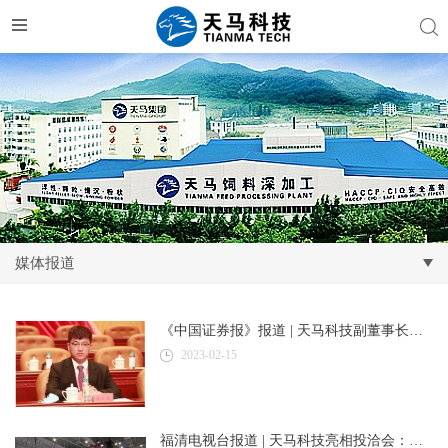
媒体报道
《中国证券报》报道 | 天马科技副董事长、执行总裁陈加成：入选国家种业阵型企业名单 巩固全球鳗鱼产业龙头地位
2023-02-15
福清电视台报道 | 天马科技亮相投洽会：创新布局全球首个鳗鲡数智化全产业链 助力乡村振兴提速