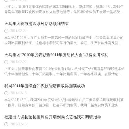
上图为，集团领导集体合唱本站讯2月20日晚上，华灯璀璨，鲜花吐艳，2011年
天马集团歌舞联欢晚会正在如火如荼地进行，集团400余位员工欢聚一堂感受着
集团“十年激情创业，十年开拓进取,十年跨越发展,十年...
天马集团春节游园系列活动顺利结束
2011-02-22
本站讯2月20日，在广大员工一浪高过一浪的加油呐喊声中，我天马集团举办的
拔河比赛顺利结束。这也标志着我司举行的征文、春联、生产技能比赛及篮
球、乒乓球、台球、象棋比赛等系列丰富多彩的春节游园活动取得了圆满...
天马集团“2010年度表彰暨2011年度动员大会”取得圆满成功
2011-02-22
上图为，陈董事长向获得“2010年最具有影响力先锋奖”的张蕉霖总经理颁奖本站
讯十年激情创业，十年开拓进取，十年跨越发展，十年春华秋实。在激情创业
十周年之际，2月20日，我福建天马科技集团在员工俱乐部隆...
我司2011年度综合知识技能培训取得圆满成功
2011-02-16
本站讯2月15日，我司2011年度综合知识技能培训在员工俱乐部培训现场顺利落
下帷幕。随着竞争的日益加剧，社会不断的发展，我司日益意识到员工业务技
能与素质对公司发展的重要性。因此，我司自建立以来，便每年...
福建出入境检验检疫局詹开瑞副局长莅临我司调研指导
2010-12-18