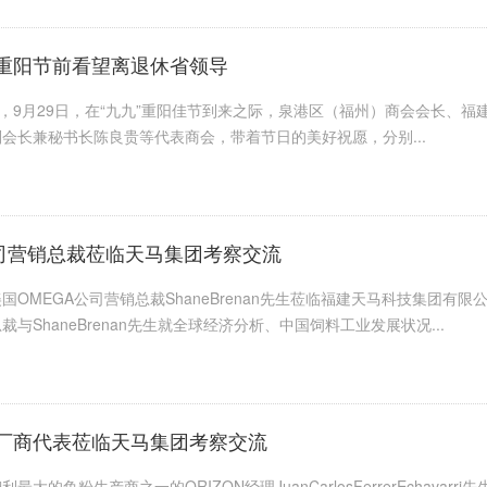
重阳节前看望离退休省领导
日，9月29日，在“九九”重阳佳节到来之际，泉港区（福州）商会会长、
会长兼秘书长陈良贵等代表商会，带着节日的美好祝愿，分别...
公司营销总裁莅临天马集团考察交流
OMEGA公司营销总裁ShaneBrenan先生莅临福建天马科技集团有限公
与ShaneBrenan先生就全球经济分析、中国饲料工业发展状况...
厂商代表莅临天马集团考察交流
最大的鱼粉生产商之一的ORIZON经理JuanCarlosFerrerEcha