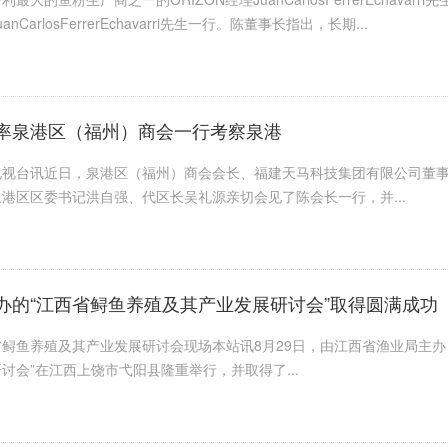
nCarlosFerrerEchavarri先生一行。陈董事长指出，长期...
率泉港区（福州）商会一行考察泉港
电视台讯近日，泉港区（福州）商会会长、福建天马科技集团有限公司董
港区区委书记洪自强、代区长吴礼源亲切会见了陈会长一行，并...
办的“江西省鲟鱼养殖及其产业发展研讨会”取得圆满成功
鲟鱼养殖及其产业发展研讨会现场本站讯8月29日，由江西省渔业局主办
讨会”在江西上饶市弋阳县隆重举行，并取得了...