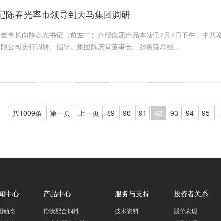
记陈春光率市领导到天马集团调研
堂董事长向陈春光书记（前左二）介绍集团产品本站讯7月7日下午，中共
限公司进行调研、指导。集团陈庆堂董事长、张蕉霖总经...
共1009条
第一页
上一页
89
90
91
92
93
94
95
闻中心
产品中心
服务与支持
投资者关系
团动态
粉状配合饲料
技术资料
股价表现