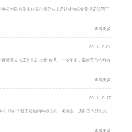
政府办公室陈焘副主任等市领导在上迳镇林为栋党委书记陪同下
查看更多
2011-10-21
0年度质量立市工作先进企业”称号。十多年来，福建天马饲料有
查看更多
2011-10-17
配合饲料》填补了我国鳗鲡饲料标准的一项空白，达到国内领先水
查看更多